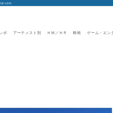
l.com
レポ
アーティスト別
ＨＭ／ＨＲ
映画
ゲーム・エン