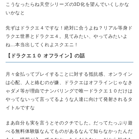
こうなったらね天空シリーズの3D化を望んでいくしかな
いかなと
先ずはドラクエ４ですな！絶対に合うよね？リアル等身ド
ラクエ世界とドラクエ４。見てみたい、やってみたいよ
ね…本当出してくれよスクエニ！
【ドラクエ１０ オフライン】の話
月々金払ってプレイすることに対する抵抗感、オンライン
は心配、人と絡むのが嫌、ドラクエはオフラインじゃなき
ゃダメ等が理由でナンバリングで唯一ドラクエ１０だけは
やってないって言ってるような人達に向けて発射されるタ
イトルですな
まあ自分も実を言うとそのクチでした。だってたっぷり遊
べる無料体験版なんてものがあるなんて知らなかったんだ