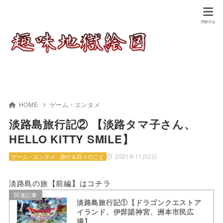
HOME
ゲーム・エンタメ
淡路島旅行記② 【淡路タマ子さん、
HELLO KITTY SMILE】
2021年11月2日
ゲーム・エンタメ
旅行＆日々のこと
淡路島の旅【前編】はコチラ
関連記事
淡路島旅行記①【ドラゴンクエストア
イランド、伊弉諾神宮、洲本市民広
場】