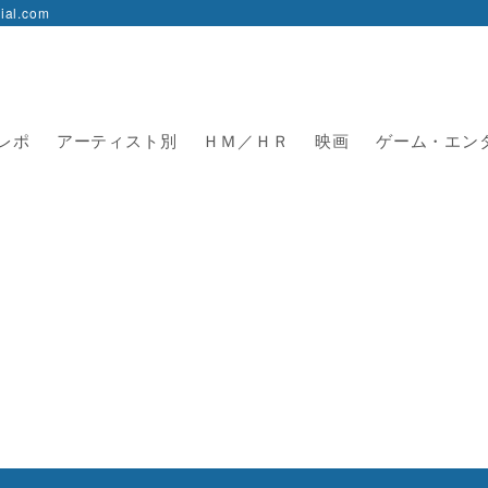
l.com
レポ
アーティスト別
ＨＭ／ＨＲ
映画
ゲーム・エン