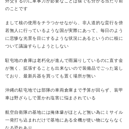
外交するのに軍事力が必要なことは猿でも分かる当たり前
のことです
まして核の使用をチラつかせながら、非人道的な蛮行を傍
若無人に行っているような国が実際にあって、毎日のよう
に悲惨な光景を目にするような状況にあるというのに核に
ついて議論すらしようとしない
駐屯地の倉庫は老朽化が進んで雨漏りしているのに直す金
が無く、拡張することも出来ないので装備品でごった返し
ており、最新兵器を買っても置く場所が無い
沖縄の駐屯地では部隊の車両倉庫まで予算が回らず、装甲
車は野ざらしで置かれ塩害に悩まされている
航空自衛隊の基地には掩体壕がほとんど無い為にミサイル
一発打ち込まれだけで基地にある全機が使い物にならなく
なる恐れあり