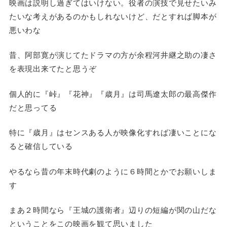
映画は説明し過ぎてはいけない。役者の演技で見せたいみ
たいな考えがあるのかもしれないけど、だとすれば脚本が
悪いわな
昔、阿部寛が演じてたドラマの方が余程河井継之助の凄さ
を表現出来てたと思うぞ
個人的に『峠』『花神』『歳月』は司馬遼太郎の最高傑作
だと思ってる
特に『歳月』はセンスある人が映像化すれば凄いことにな
ると確信している
やるなら昔の年末時代劇のように６時間とかでお願いしま
す
まあ２時間なら『王城の護衛者』辺りの短編が関の山だな
ということをこの映画を観て思いました