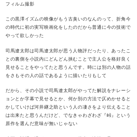
フィルム撮影
この黒澤イズムの映像がもう古臭いのなんのって、折角今
の時代に初の実写映画化をしたのだから普通に今の技術で
やって欲しかった
司馬遼太郎は司馬遼太郎が思う人物評だったり、あったこ
との裏側を小説内にどんどん挟むことで主人公を格好良く
見せることをやってたと思うんです。時には別の人物の話
をさもその人の話であるように描いたりもして
だから、その小説で司馬遼太郎がやってた解説をナレーシ
ョンとか字幕で見せるとか、何か別の方法で仄めかせると
かしていけば河井継之助という人の凄さをより伝えること
は出来たと思うんだけど、でなきゃわざわざ『峠』という
原作を選んだ意味が無いじゃない