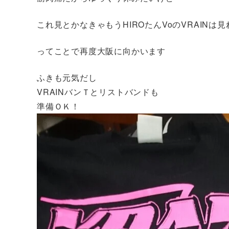
これ見とかなきゃもうHIROたんVoのVRAINは
ってことで再度大阪に向かいます
ふきも元気だし
VRAINバンＴとリストバンドも
準備ＯＫ！