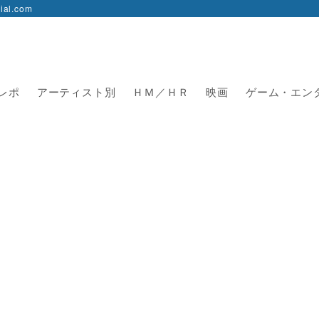
l.com
レポ
アーティスト別
ＨＭ／ＨＲ
映画
ゲーム・エン