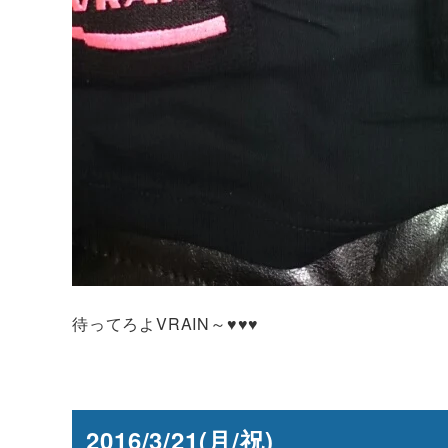
待ってろよVRAIN～♥♥♥
2016/3/21(月/祝)